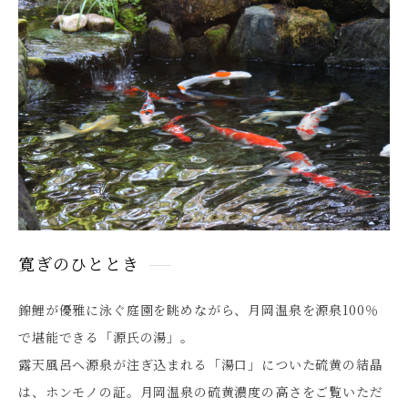
寛ぎのひととき
錦鯉が優雅に泳ぐ庭園を眺めながら、月岡温泉を源泉100％
で堪能できる「源氏の湯」。
露天風呂へ源泉が注ぎ込まれる「湯口」についた硫黄の結晶
は、ホンモノの証。月岡温泉の硫黄濃度の高さをご覧いただ