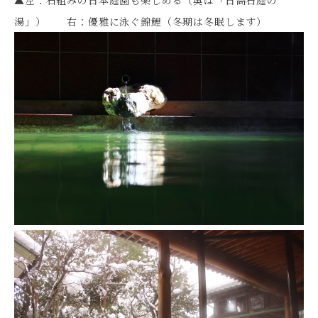
湯」） 右：優雅に泳ぐ錦鯉（冬期は冬眠します）