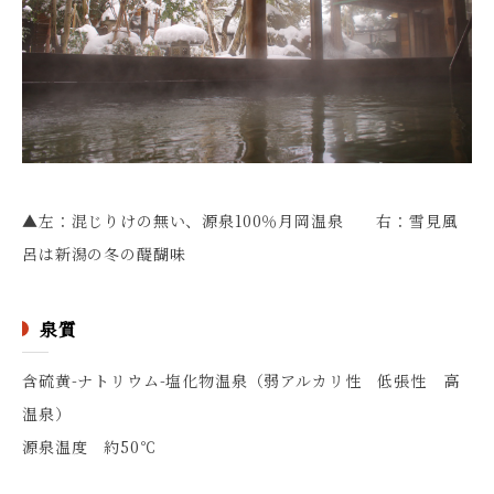
▲左：混じりけの無い、源泉100％月岡温泉 右：雪見風
呂は新潟の冬の醍醐味
泉質
含硫黄-ナトリウム-塩化物温泉（弱アルカリ性 低張性 高
温泉）
源泉温度 約50℃