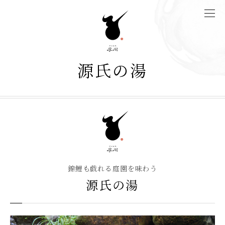
源氏の湯
錦鯉も戯れる庭園を味わう
源氏の湯