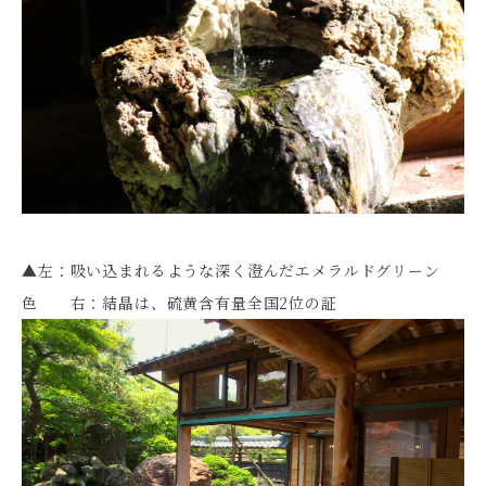
▲左：吸い込まれるような深く澄んだエメラルドグリーン
色 右：結晶は、硫黄含有量全国2位の証