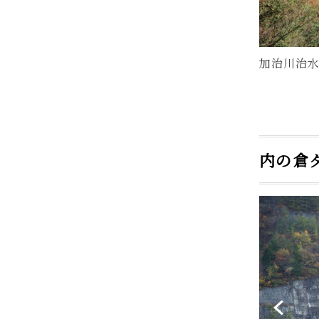
公園
加治川治
内の倉