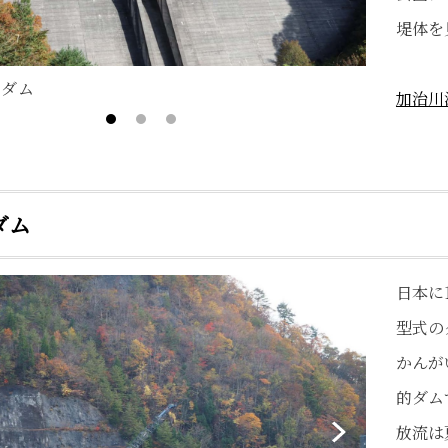
堤体を
水ダム
秋は紅葉
加治川
ダム
日本に
型式の
かんが
的ダム
放流は