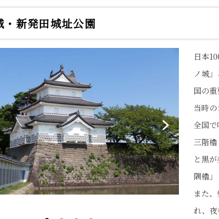
城・新発田城址公園
日本1
ノ城」
国の重
当時の
全国で
三階櫓
と黒が
隅櫓」
また、
ライトア
れ、夜