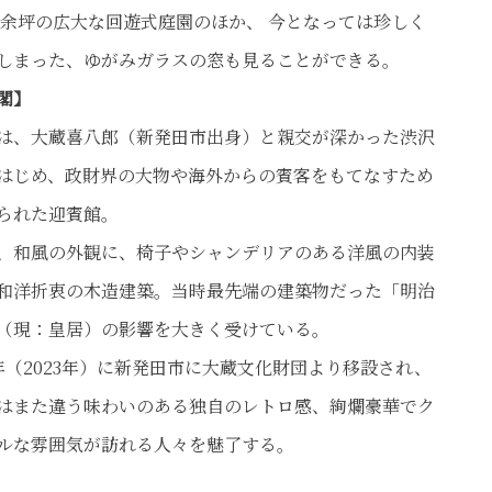
00余坪の広大な回遊式庭園のほか、 今となっては珍しく
しまった、ゆがみガラスの窓も見ることができる。
閣】
は、大蔵喜八郎（新発田市出身）と親交が深かった渋沢
はじめ、政財界の大物や海外からの賓客をもてなすため
建物を囲む回遊式の庭園
蔵春閣
られた迎賓館。
、和風の外観に、椅子やシャンデリアのある洋風の内装
和洋折衷の木造建築。当時最先端の建築物だった「明治
（現：皇居）の影響を大きく受けている。
年（2023年）に新発田市に大蔵文化財団より移設され、
はまた違う味わいのある独自のレトロ感、絢爛豪華でク
ルな雰囲気が訪れる人々を魅了する。