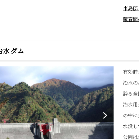
市島邸
蔵春閣
治水ダム
有効貯
治水の
誇る全
治水用
の中に
水没し
公園は