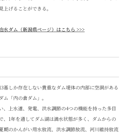
見上げることができる。
を楽しめる
ダムの中
治水ダム（新潟県ページ）はこちら >>>
13基しか存在しない貴重なダム堤体の内部に空洞がある
ダム「内の倉ダム」。
い、上水道、発電、洪水調節の4つの機能を持った多目
で、1年を通してダム湖は満水状態が多く、ダムからの
夏期のかんがい用水放流、洪水調節放流、河川維持放流