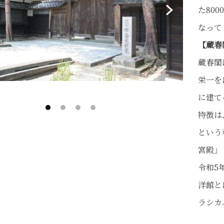
た80
なって
【蔵春
蔵春閣
栄一を
市島邸・
に建て
特徴は
という
宮殿」
令和5
洋館と
ラシカ