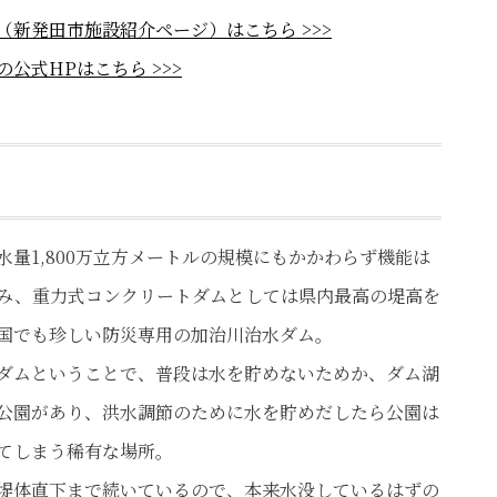
（新発田市施設紹介ページ）はこちら >>>
の公式HPはこちら >>>
水量1,800万立方メートルの規模にもかかわらず機能は
み、重力式コンクリートダムとしては県内最高の堤高を
国でも珍しい防災専用の加治川治水ダム。
ダムということで、普段は水を貯めないためか、ダム湖
公園があり、洪水調節のために水を貯めだしたら公園は
てしまう稀有な場所。
堤体直下まで続いているので、本来水没しているはずの