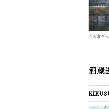
に
内の倉ダ
酒蔵
KIKU