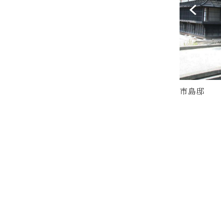
3畳の大広間や大理石モザイク張りの廊下
市島邸