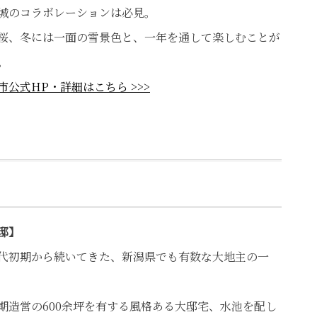
城のコラボレーションは必見。
桜、冬には一面の雪景色と、一年を通して楽しむことが
。
市公式HP・詳細はこちら >>>
邸】
代初期から続いてきた、新潟県でも有数な大地主の一
期造営の600余坪を有する風格ある大邸宅、水池を配し