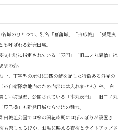
00名城のひとつで、別名「菖蒲城」「舟形城」「狐尾曳
とも呼ばれる新発田城。
要文化財に指定されている「表門」「旧二ノ丸隅櫓」は
ままの姿。
唯一、丁字型の屋根に3匹の鯱を配した特徴ある外見の
（※自衛隊敷地内のため内部には入れません）や、 白
美しい海鼠壁、公開されている「本丸表門」「旧二ノ丸
「辰巳櫓」も新発田城ならではの魅力。
柴田城址公園では桜の開花時期にはぼんぼりが設置さ
ップされる新発田城
新発田城
桜も楽しめるほか、お堀に映える夜桜とライトアップさ