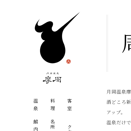
月岡温泉
温泉
料理
客室
酒どころ
アップ。
温泉だけ
館内
アクセス