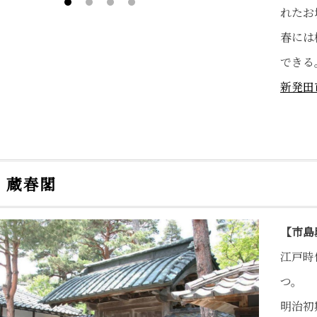
れたお
春には
できる
新発田
・蔵春閣
【市島
江戸時
つ。
明治初