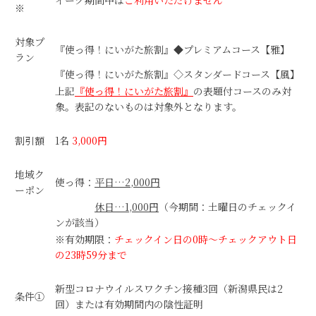
※
対象プ
『使っ得！にいがた旅割』◆プレミアムコース【雅】
ラン
『使っ得！にいがた旅割』◇スタンダードコース【風】
上記
『使っ得！にいがた旅割』
の表題付コースのみ対
象。表記のないものは対象外となります。
割引額
1名
3,000円
地域ク
使っ得：
平日…2,000円
ーポン
休日…1,000円
（今期間：土曜日のチェックイ
ンが該当）
※有効期限：
チェックイン日の0時～チェックアウト日
の23時59分まで
新型コロナウイルスワクチン接種3回（新潟県民は2
条件①
回）または有効期間内の陰性証明