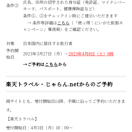
氏名、住所の印字された身分証（免許証、マイナンバー
条件②
カード、パスポート、健康保険証など）
条件①、②をチェックイン時にご提示いただきます
→ 条件等詳細は
こちら
（「使っ得！にいがた旅割キ
ャンペーン」事務局）をご確認ください。
対象
日本国内に居住する旅行者
予約開
2023年3月27日（月）～
2023年4月8日（土）0時
始日
→ご予約は
こちら
から
楽天トラベル・じゃらん.netからのご予約
両サイトとも、受付開始日以降、手順に沿ってご予約いただきま
す。
【楽天トラベル】
受付開始日：4月3日（月）10：00～