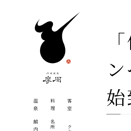
「
ン
始
温泉
料理
客室
館内
アクセス