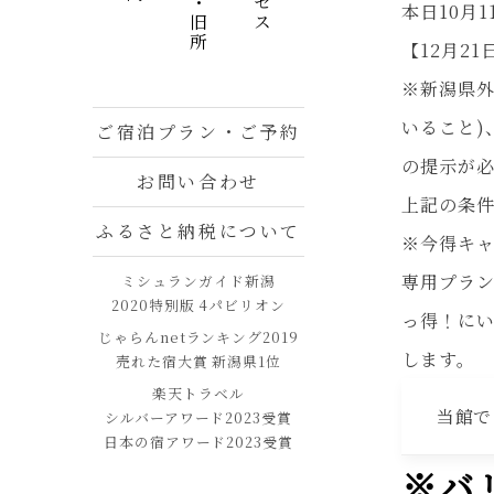
名所・旧所
本日10月
【12月2
※新潟県外
いること)
ご宿泊プラン・ご予約
の提示が
お問い合わせ
上記の条件
ふるさと納税について
※今得キャ
専用プラン
ミシュランガイド新潟
2020特別版 4パビリオン
っ得！にい
じゃらんnetランキング2019
します。
売れた宿大賞 新潟県1位
楽天トラベル
当館で
シルバーアワード2023受賞
日本の宿アワード2023受賞
※バ